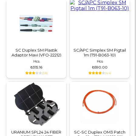
SC Duplex SM Plastik
SC/APC Simplex SM Pigtail
Adaptör Mavi (VFO-22212)
1m (T91-B063-10)
Hcs
Hcs
₺315.16
₺590.00
(3,8)
(4,4)
URANIUM SPL24 24 FIBER
SC-SC Duplex OM3 Patch