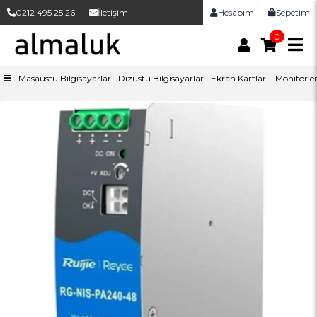
0212 495 25 26
İletişim
Hesabım
Sepetim
0
Masaüstü Bilgisayarlar
Dizüstü Bilgisayarlar
Ekran Kartları
Monitörle