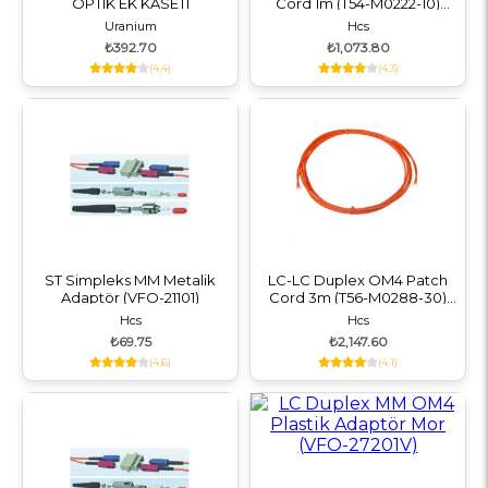
OPTIK EK KASETI
Cord 1m (T54-M0222-10)
Kablo
Uranium
Hcs
₺392.70
₺1,073.80
(4,4)
(4,3)
ST Simpleks MM Metalik
LC-LC Duplex OM4 Patch
Adaptör (VFO-21101)
Cord 3m (T56-M0288-30)
Kablo
Hcs
Hcs
₺69.75
₺2,147.60
(4,6)
(4,1)