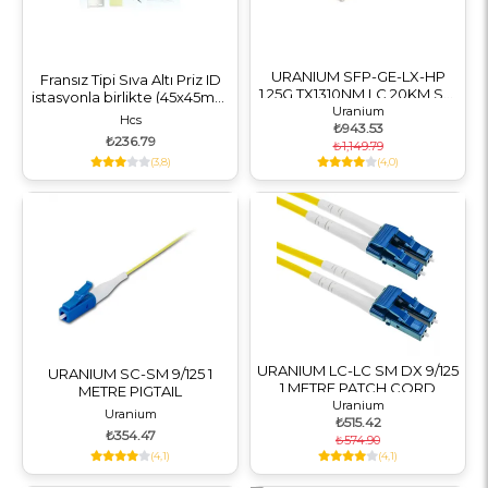
URANIUM SFP-GE-LX-HP
Fransız Tipi Sıva Altı Priz ID
1.25G TX1310NM LC 20KM SM
istasyonla birlikte (45x45mm
MODUL HP UYUMLU
Uranium
boşluk) (W00-30101)
Hcs
₺943.53
₺236.79
₺1,149.79
(3,8)
(4,0)
URANIUM LC-LC SM DX 9/125
URANIUM SC-SM 9/125 1
1 METRE PATCH CORD
METRE PIGTAIL
Uranium
Uranium
₺515.42
₺354.47
₺574.90
(4,1)
(4,1)