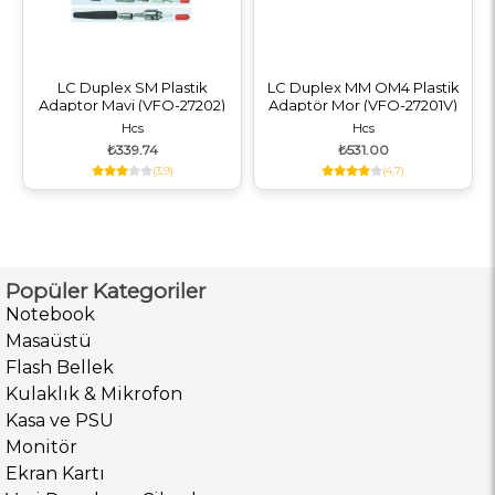
LC Duplex SM Plastik
LC Duplex MM OM4 Plastik
Adaptor Mavi (VFO-27202)
Adaptör Mor (VFO-27201V)
Hcs
Hcs
₺339.74
₺531.00
(3,9)
(4,7)
Popüler Kategoriler
Notebook
Masaüstü
Flash Bellek
Kulaklık & Mikrofon
Kasa ve PSU
Monitör
Ekran Kartı