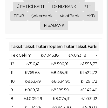
ÜRETİCİ KART
DENIZBANK
PTT
TFKB
Şekerbank
VakıfBank
YKB
FIBABANK
Taksit
Taksit Tutarı
Toplam Tutar
Taksit Farkı
Tek Çekim
₺7.043,18
₺7.043,18
-
12
₺716,41
₺8.596,91
₺1.553,73
11
₺769,63
₺8.465,91
₺1.422,72
10
₺833,49
₺8.334,90
₺1.291,72
9
₺909,51
₺8.185,59
₺1.142,40
8
₺1.009,29
₺8.074,31
₺1.031,12
7
₺1.134,76
₺7.943,30
₺900,12