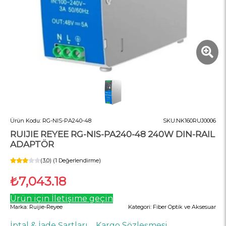
Ürün Kodu:
RG-NIS-PA240-48
SKU:
NK160RUJ0006
RUIJIE REYEE RG-NIS-PA240-48 240W DIN-RAIL
ADAPTÖR
(3,0) (1 Değerlendirme)
₺7,043.18
Ürün için İletişime geçin
Marka:
Ruijie-Reyee
Kategori:
Fiber Optik ve Aksesuar
İptal & İade Şartları
Kargo Sözleşmesi