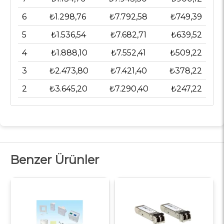
6
₺1.298,76
₺7.792,58
₺749,39
5
₺1.536,54
₺7.682,71
₺639,52
4
₺1.888,10
₺7.552,41
₺509,22
3
₺2.473,80
₺7.421,40
₺378,22
2
₺3.645,20
₺7.290,40
₺247,22
Benzer Ürünler