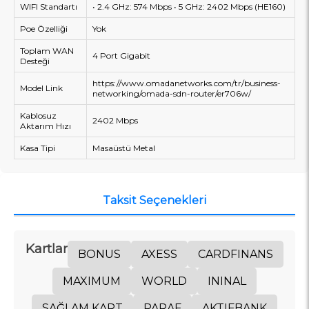
WIFI Standartı
• 2.4 GHz: 574 Mbps • 5 GHz: 2402 Mbps (HE160)
Poe Özelliği
Yok
Toplam WAN
4 Port Gigabit
Desteği
https://www.omadanetworks.com/tr/business-
Model Link
networking/omada-sdn-router/er706w/
Kablosuz
2402 Mbps
Aktarım Hızı
Kasa Tipi
Masaüstü Metal
Taksit Seçenekleri
Kartlar
BONUS
AXESS
CARDFINANS
MAXIMUM
WORLD
ININAL
SAĞLAM KART
PARAF
AKTIFBANK