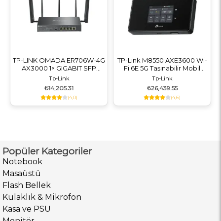
TP-LINK OMADA ER706W-4G
TP-Link M8550 AXE3600 Wi-
AX3000 1× GIGABIT SFP
Fi 6E 5G Taşınabilir Mobil
WAN/LAN PORT, 1× GIGABIT
Router (Canlı Yayın IRL
Tp-Link
Tp-Link
RJ45 WAN PORT, 4× GIGABIT
Yayıncı ve Profesyonel Mobil
₺14,205.31
₺26,439.55
WAN/LAN RJ45 VPN ROUTER
Modem)
(4,0)
(4,6)
Popüler Kategoriler
Notebook
Masaüstü
Flash Bellek
Kulaklık & Mikrofon
Kasa ve PSU
Monitör