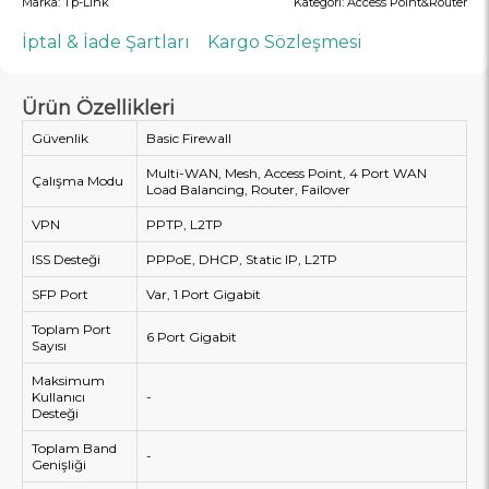
Marka:
Tp-Link
Kategori:
Access Point&Router
İptal & İade Şartları
Kargo Sözleşmesi
Ürün Özellikleri
Güvenlik
Basic Firewall
Multi-WAN, Mesh, Access Point, 4 Port WAN
Çalışma Modu
Load Balancing, Router, Failover
VPN
PPTP, L2TP
ISS Desteği
PPPoE, DHCP, Static IP, L2TP
SFP Port
Var, 1 Port Gigabit
Toplam Port
6 Port Gigabit
Sayısı
Maksimum
Kullanıcı
-
Desteği
Toplam Band
-
Genişliği