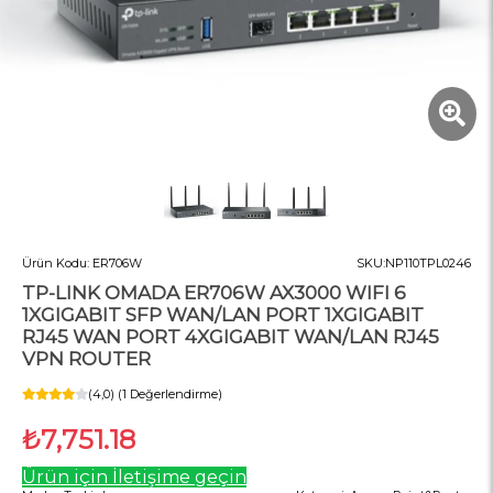
Ürün Kodu:
ER706W
SKU:
NP110TPL0246
TP-LINK OMADA ER706W AX3000 WIFI 6
1XGIGABIT SFP WAN/LAN PORT 1XGIGABIT
RJ45 WAN PORT 4XGIGABIT WAN/LAN RJ45
VPN ROUTER
(4,0) (1 Değerlendirme)
₺7,751.18
Ürün için İletişime geçin