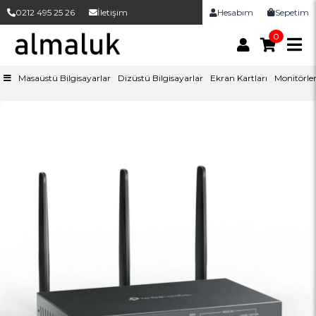
0212 495 25 26
İletişim
Hesabım
Sepetim
0
Masaüstü Bilgisayarlar
Dizüstü Bilgisayarlar
Ekran Kartları
Monitörle