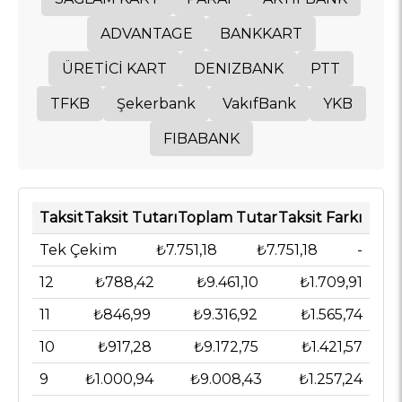
ADVANTAGE
BANKKART
ÜRETİCİ KART
DENIZBANK
PTT
TFKB
Şekerbank
VakıfBank
YKB
FIBABANK
Taksit
Taksit Tutarı
Toplam Tutar
Taksit Farkı
Tek Çekim
₺7.751,18
₺7.751,18
-
12
₺788,42
₺9.461,10
₺1.709,91
11
₺846,99
₺9.316,92
₺1.565,74
10
₺917,28
₺9.172,75
₺1.421,57
9
₺1.000,94
₺9.008,43
₺1.257,24