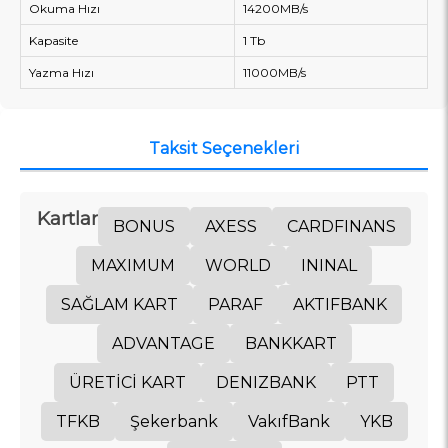
Okuma Hızı
14200MB/s
Kapasite
1 Tb
Yazma Hızı
11000MB/s
Taksit Seçenekleri
Kartlar
BONUS
AXESS
CARDFINANS
MAXIMUM
WORLD
ININAL
SAĞLAM KART
PARAF
AKTIFBANK
ADVANTAGE
BANKKART
ÜRETİCİ KART
DENIZBANK
PTT
TFKB
Şekerbank
VakıfBank
YKB