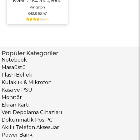
NVMe GEN4 7000/6000
SKC3000S/1024G
Kingston
₺13,865.47
(4,1)
Popüler Kategoriler
Notebook
Masaüstü
Flash Bellek
Kulaklık & Mikrofon
Kasa ve PSU
Monitör
Ekran Kartı
Veri Depolama Cihazları
Dokunmatik Pos PC
Akıllı Telefon Aksesuar
Power Bank