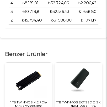
4
₺8.181,01
₺32.724,06
₺2.206,42
3
₺10.718,81
₺32.156,43
₺1.638,80
2
₺15.794,40
₺31.588,80
₺1.071,17
Benzer Ürünler
1 TB TWINMOS M.2 PCIe
1TB TWINMOS EXT SSD DISK
NVMe 7500/6800
ELITE DRIVE PRO (1100-