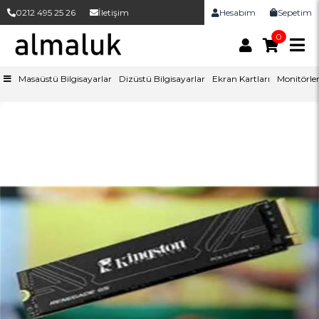
0212 495 25 26
İletişim
Hesabım
Sepetim
0
Masaüstü Bilgisayarlar
Dizüstü Bilgisayarlar
Ekran Kartları
Monitörle