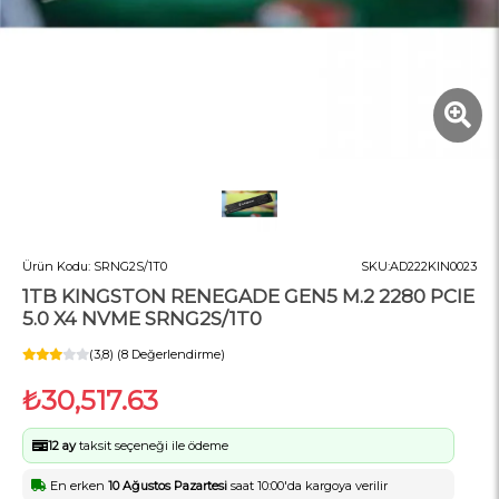
Ürün Kodu:
SRNG2S/1T0
SKU:
AD222KIN0023
1TB KINGSTON RENEGADE GEN5 M.2 2280 PCIE
5.0 X4 NVME SRNG2S/1T0
(3,8) (8 Değerlendirme)
₺30,517.63
12 ay
taksit seçeneği ile ödeme
En erken
10 Ağustos Pazartesi
saat 10:00'da kargoya verilir