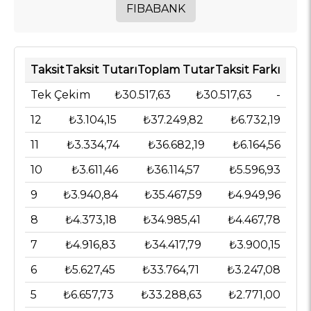
FIBABANK
Taksit
Taksit Tutarı
Toplam Tutar
Taksit Farkı
Tek Çekim
₺30.517,63
₺30.517,63
-
12
₺3.104,15
₺37.249,82
₺6.732,19
11
₺3.334,74
₺36.682,19
₺6.164,56
10
₺3.611,46
₺36.114,57
₺5.596,93
9
₺3.940,84
₺35.467,59
₺4.949,96
8
₺4.373,18
₺34.985,41
₺4.467,78
7
₺4.916,83
₺34.417,79
₺3.900,15
6
₺5.627,45
₺33.764,71
₺3.247,08
5
₺6.657,73
₺33.288,63
₺2.771,00