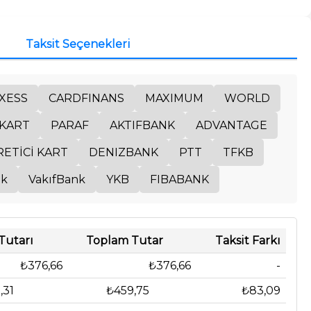
Taksit Seçenekleri
XESS
CARDFINANS
MAXIMUM
WORLD
KART
PARAF
AKTIFBANK
ADVANTAGE
RETİCİ KART
DENIZBANK
PTT
TFKB
nk
VakıfBank
YKB
FIBABANK
 Tutarı
Toplam Tutar
Taksit Farkı
₺376,66
₺376,66
-
,31
₺459,75
₺83,09