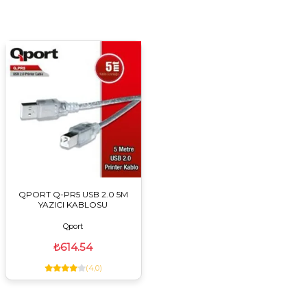
QPORT Q-PR5 USB 2.0 5M
YAZICI KABLOSU
Qport
₺614.54
(4,0)