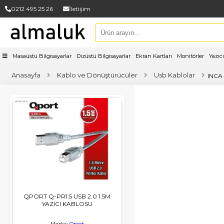
0212 495 25 26
İletişim
Masaüstü Bilgisayarlar
Dizüstü Bilgisayarlar
Ekran Kartları
Monitörler
Yazıcı
Anasayfa
Kablo ve Dönüştürücüler
Usb Kablolar
QPORT Q-PR1.5 USB 2.0 1.5M
YAZICI KABLOSU