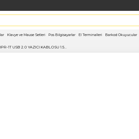
lar
Klavye ve Mause Setleri
Pos Bilgisayarlar
El Terminalleri
Barkod Okuyucular
INCA IPR-1T USB 2.0 YAZICI KABLOSU 1.5M KABLO