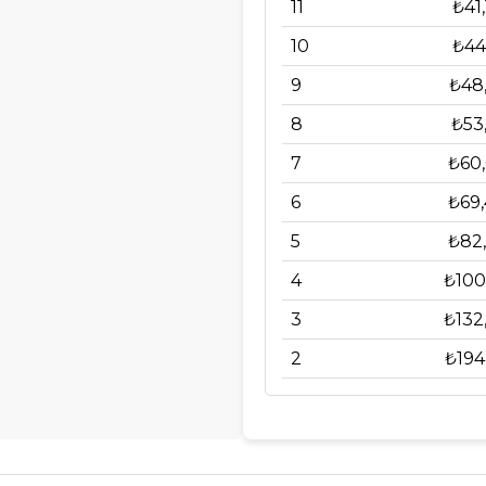
11
₺41,
10
₺44
9
₺48
8
₺53
7
₺60
6
₺69,
5
₺82,
4
₺100
3
₺132
2
₺194