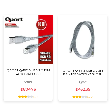
QPORT Q-PR10 USB 2.0 10M
QPORT Q-PR3 USB 2.0 3M
YAZICI KABLOSU
PRINTER YAZICI KABLOSU
Qport
Qport
₺804.76
₺432.35
(3,4)
(3,9)