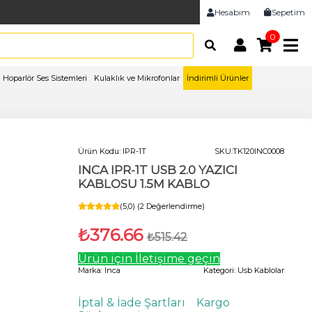
Hesabım
Sepetim
0
Hoparlör Ses Sistemleri
Kulaklık ve Mikrofonlar
İndirimli Ürünler
Ürün Kodu:
IPR-1T
SKU:
TK120INC0008
INCA IPR-1T USB 2.0 YAZICI
KABLOSU 1.5M KABLO
(5,0) (2 Değerlendirme)
₺376.66
₺515.42
Ürün için İletişime geçin
Marka:
Inca
Kategori:
Usb Kablolar
İptal & İade Şartları
Kargo