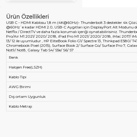
Ürün Özellikleri
USB C - HDMI Kablosu 1,8 m (4K@60Hz)- Thunderbolt 3 destekler 4k Çöz
@60Hz`e kadar HDMI 2.0, USB-C Aygıtları için DisplayPort Alt Modunu d
Netflix / DirectTV ve daha fazla korumalı içeriği oynatabilirisiniz. Thunde
Pro/Air M1 2021/ 2020/ 2018, iPad Pro M1 2021/ 2020/ 2018, iMac 2017/ iMa
13/ 12 ile uyumludur , HP EliteBook Folio G1/ Spectre 13, Thinkpad E580/ 
Chromebook Pixel (2015), Surface Book 2/ Surface Go/ Surface Pro 7, Galaxy
Not9/ Not8, Galaxy Tab S4/ S5e/ S6/ S7
Renk
Halojen Free(LSZH)
Kablo Tipi
AWG Birimi
Dış ortam Uygunluk
Kablo Metrajı