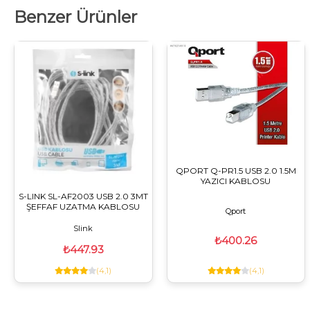
Benzer Ürünler
QPORT Q-PR1.5 USB 2.0 1.5M
YAZICI KABLOSU
S-LINK SL-AF2003 USB 2.0 3MT
ŞEFFAF UZATMA KABLOSU
Qport
Slink
₺400.26
₺447.93
(4,1)
(4,1)