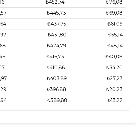
16
₺452,74
₺76,08
,57
₺445,73
₺69,08
,64
₺437,75
₺61,09
,97
₺431,80
₺55,14
,68
₺424,79
₺48,14
46
₺416,73
₺40,08
17
₺410,86
₺34,20
,97
₺403,89
₺27,23
,29
₺396,88
₺20,23
,94
₺389,88
₺13,22