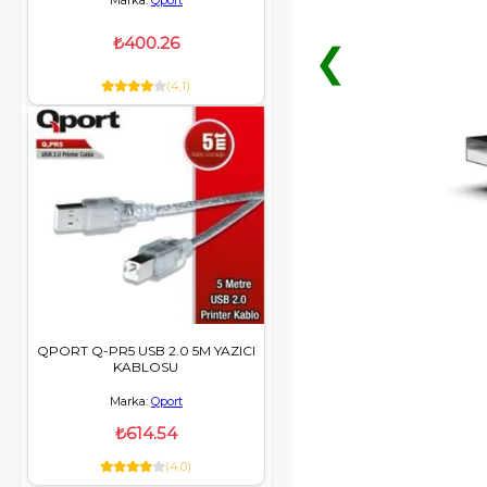
Marka:
Qport
₺400.26
❮
(4,1)
QPORT Q-PR5 USB 2.0 5M YAZICI
KABLOSU
Marka:
Qport
₺614.54
(4,0)