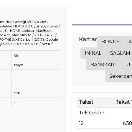
ünürlük Desteği 3840 x 2160
estekler HDCP 2.2 Uyumlu, iTunes /
rbolt 3 - HDMI kablosu, MacBook
c Pro, Mac Mini M1/ 2018, XPS 15/
Kartlar
T470/T480/X1 Carbon (2017), Google
BONUS
A
 S22/ S20/ S10/ S9/ S8 / Not10/
ININAL
SAĞLAM 
Gri
BANKKART
Ü
Hayır
.
Şekerba
-
Yok
Taksit
Taksit
-
Tek Çekim
12
₺38